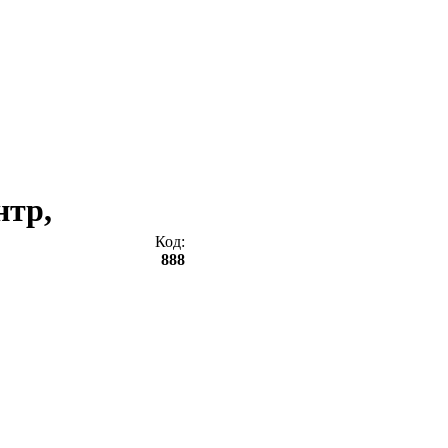
нтр,
Код:
888