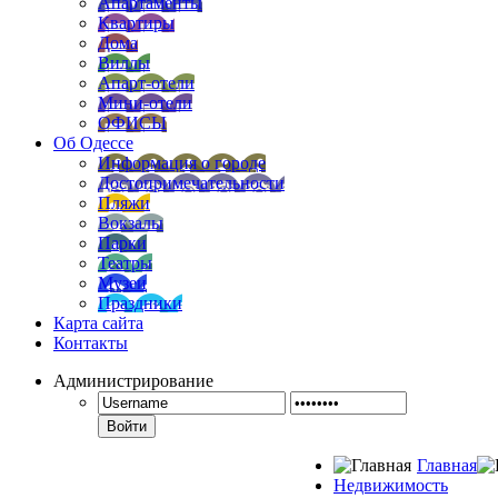
Апартаменты
Квартиры
Дома
Виллы
Апарт-отели
Мини-отели
ОФИСЫ
Об Одессе
Информация о городе
Достопримечательности
Пляжи
Вокзалы
Парки
Театры
Музеи
Праздники
Карта сайта
Контакты
Администрирование
Войти
Главная
Недвижимость