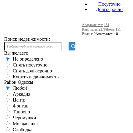
Посуточно
Долгосрочно
Апартаменты:
161
Квартиры:
2278
Дома:
151
Виллы:
0
Апарт-отели:
0
Мини-отели:
10
Офисы:
23
Поиск недвижимости:
Вы желаете
Не определено
Снять посуточно
Снять долгосрочно
Купить недвижимость
Район Одессы
Любой
Аркадия
Центр
Фонтан
Таирово
Черемушки
Молдаванка
Слободка