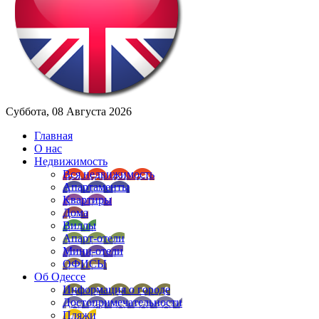
Суббота, 08 Августа 2026
Главная
О нас
Недвижимость
Вся недвижимость
Апартаменты
Квартиры
Дома
Виллы
Апарт-отели
Мини-отели
ОФИСЫ
Об Одессе
Информация о городе
Достопримечательности
Пляжи