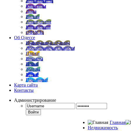
Апартаменты
Квартиры
Дома
Виллы
Апарт-отели
Мини-отели
ОФИСЫ
Об Одессе
Информация о городе
Достопримечательности
Пляжи
Вокзалы
Парки
Театры
Музеи
Праздники
Карта сайта
Контакты
Администрирование
Войти
Главная
Недвижимость