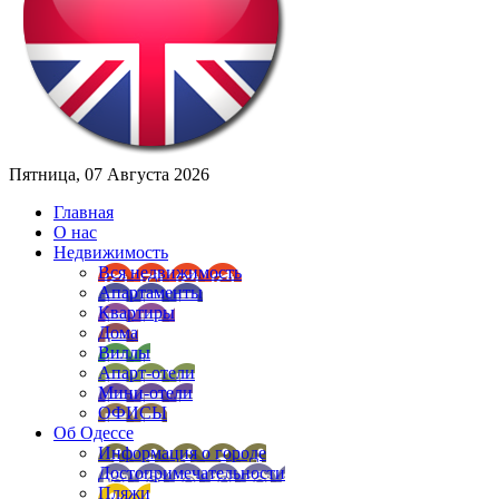
Пятница, 07 Августа 2026
Главная
О нас
Недвижимость
Вся недвижимость
Апартаменты
Квартиры
Дома
Виллы
Апарт-отели
Мини-отели
ОФИСЫ
Об Одессе
Информация о городе
Достопримечательности
Пляжи