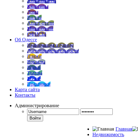
Апартаменты
Квартиры
Дома
Виллы
Апарт-отели
Мини-отели
ОФИСЫ
Об Одессе
Информация о городе
Достопримечательности
Пляжи
Вокзалы
Парки
Театры
Музеи
Праздники
Карта сайта
Контакты
Администрирование
Войти
Главная
Недвижимость