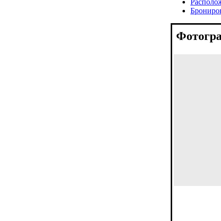
Располо
Брониро
Фотогра