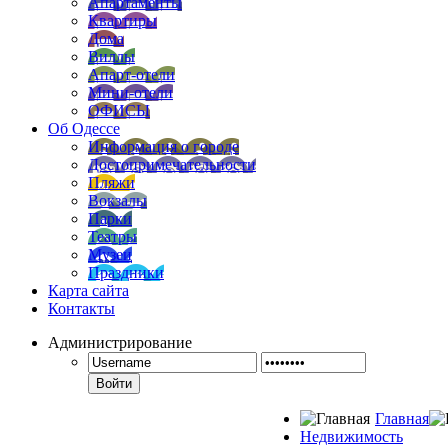
Апартаменты
Квартиры
Дома
Виллы
Апарт-отели
Мини-отели
ОФИСЫ
Об Одессе
Информация о городе
Достопримечательности
Пляжи
Вокзалы
Парки
Театры
Музеи
Праздники
Карта сайта
Контакты
Администрирование
Войти
Главная
Недвижимость