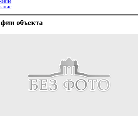
жение
вание
фии объекта