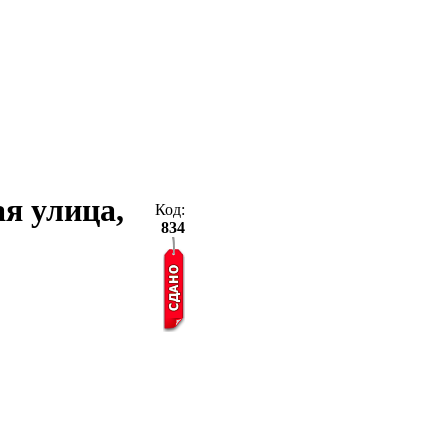
ая улица,
Код:
834