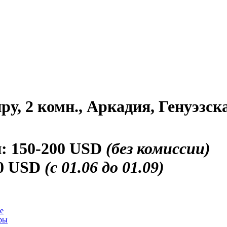
у, 2 комн., Аркадия, Генуэзск
и:
150-200 USD
(без комиссии)
0 USD
(с 01.06 до 01.09)
е
ры