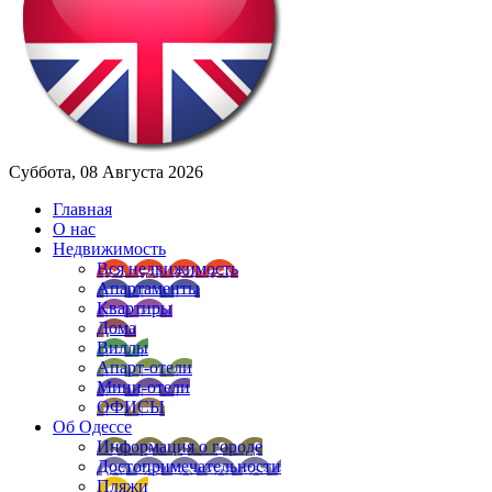
Суббота, 08 Августа 2026
Главная
О нас
Недвижимость
Вся недвижимость
Апартаменты
Квартиры
Дома
Виллы
Апарт-отели
Мини-отели
ОФИСЫ
Об Одессе
Информация о городе
Достопримечательности
Пляжи