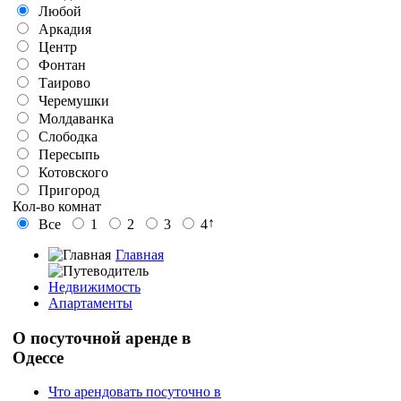
Любой
Аркадия
Центр
Фонтан
Таирово
Черемушки
Молдаванка
Слободка
Пересыпь
Котовского
Пригород
Кол-во комнат
↑
Все
1
2
3
4
Главная
Недвижимость
Апартаменты
О
посуточной аренде в
Одессе
Что арендовать посуточно в