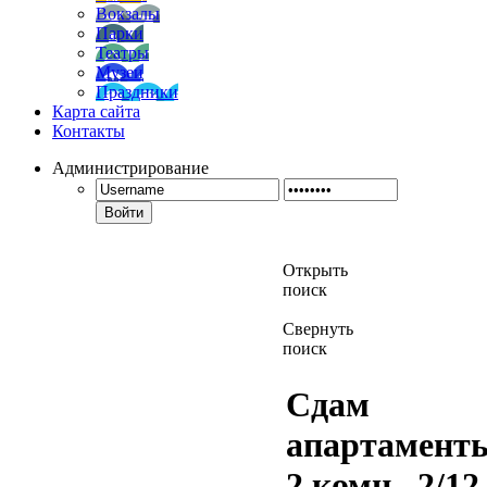
Вокзалы
Парки
Театры
Музеи
Праздники
Карта сайта
Контакты
Администрирование
Войти
Открыть
поиск
Свернуть
поиск
Сдам
апартамент
2 комн., 2/12