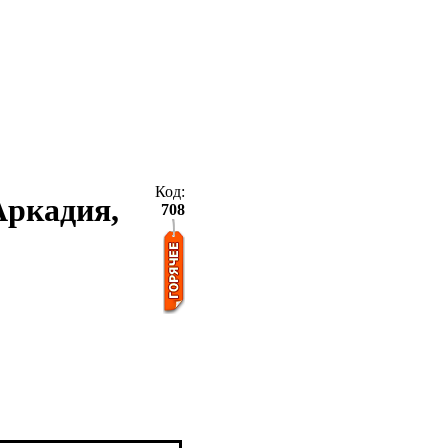
Код:
 Аркадия,
708