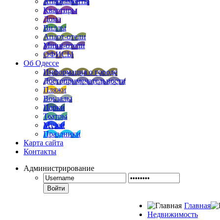
Апартаменты
Квартиры
Дома
Виллы
Апарт-отели
Мини-отели
ОФИСЫ
Об Одессе
Информация о городе
Достопримечательности
Пляжи
Вокзалы
Парки
Театры
Музеи
Праздники
Карта сайта
Контакты
Администрирование
Войти
Главная
Недвижимость