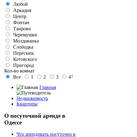
Любой
Аркадия
Центр
Фонтан
Таирово
Черемушки
Молдаванка
Слободка
Пересыпь
Котовского
Пригород
Кол-во комнат
↑
Все
1
2
3
4
Главная
Недвижимость
Квартиры
О
посуточной аренде в
Одессе
Что арендовать посуточно в