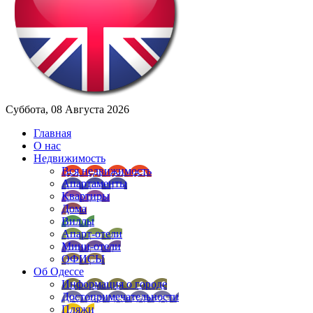
Суббота, 08 Августа 2026
Главная
О нас
Недвижимость
Вся недвижимость
Апартаменты
Квартиры
Дома
Виллы
Апарт-отели
Мини-отели
ОФИСЫ
Об Одессе
Информация о городе
Достопримечательности
Пляжи