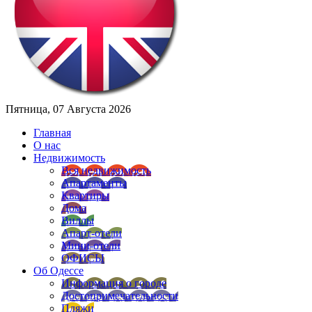
Пятница, 07 Августа 2026
Главная
О нас
Недвижимость
Вся недвижимость
Апартаменты
Квартиры
Дома
Виллы
Апарт-отели
Мини-отели
ОФИСЫ
Об Одессе
Информация о городе
Достопримечательности
Пляжи