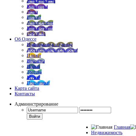
Апартаменты
Квартиры
Дома
Виллы
Апарт-отели
Мини-отели
ОФИСЫ
Об Одессе
Информация о городе
Достопримечательности
Пляжи
Вокзалы
Парки
Театры
Музеи
Праздники
Карта сайта
Контакты
Администрирование
Войти
Главная
Недвижимость