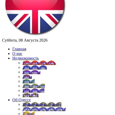
Суббота, 08 Августа 2026
Главная
О нас
Недвижимость
Вся недвижимость
Апартаменты
Квартиры
Дома
Виллы
Апарт-отели
Мини-отели
ОФИСЫ
Об Одессе
Информация о городе
Достопримечательности
Пляжи