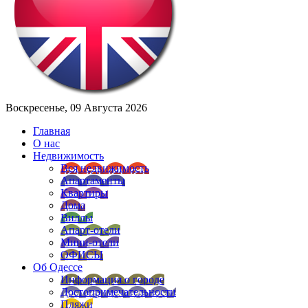
Воскресенье, 09 Августа 2026
Главная
О нас
Недвижимость
Вся недвижимость
Апартаменты
Квартиры
Дома
Виллы
Апарт-отели
Мини-отели
ОФИСЫ
Об Одессе
Информация о городе
Достопримечательности
Пляжи