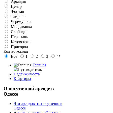
Аркадия
Центр
Фонтан
Таирово
Черемушки
Молдаванка
Слободка
Пересыпь
Котовского
Пригород
Кол-во комнат
↑
Все
1
2
3
4
Главная
Недвижимость
Квартиры
О
посуточной аренде в
Одессе
Что арендовать посуточно в
Одессе
Аренда квартир в Одессе в