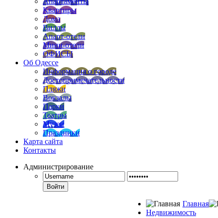
Апартаменты
Квартиры
Дома
Виллы
Апарт-отели
Мини-отели
ОФИСЫ
Об Одессе
Информация о городе
Достопримечательности
Пляжи
Вокзалы
Парки
Театры
Музеи
Праздники
Карта сайта
Контакты
Администрирование
Войти
Главная
Недвижимость