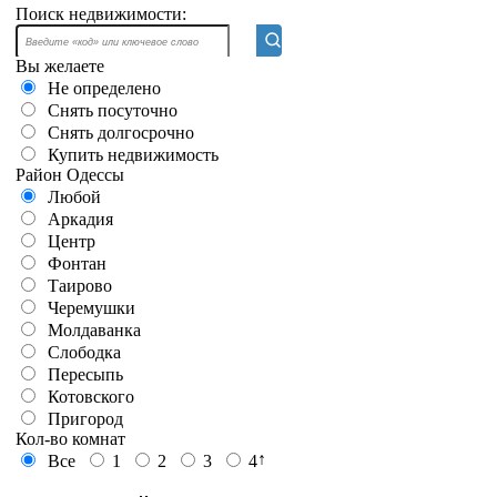
Поиск недвижимости:
Вы желаете
Не определено
Снять посуточно
Снять долгосрочно
Купить недвижимость
Район Одессы
Любой
Аркадия
Центр
Фонтан
Таирово
Черемушки
Молдаванка
Слободка
Пересыпь
Котовского
Пригород
Кол-во комнат
↑
Все
1
2
3
4