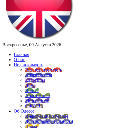
Воскресенье, 09 Августа 2026
Главная
О нас
Недвижимость
Вся недвижимость
Апартаменты
Квартиры
Дома
Виллы
Апарт-отели
Мини-отели
ОФИСЫ
Об Одессе
Информация о городе
Достопримечательности
Пляжи