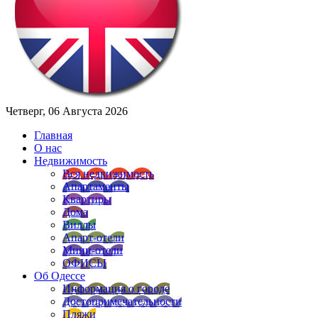
Четверг, 06 Августа 2026
Главная
О нас
Недвижимость
Вся недвижимость
Апартаменты
Квартиры
Дома
Виллы
Апарт-отели
Мини-отели
ОФИСЫ
Об Одессе
Информация о городе
Достопримечательности
Пляжи