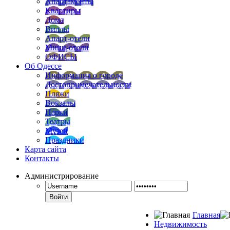
Апартаменты
Квартиры
Дома
Виллы
Апарт-отели
Мини-отели
ОФИСЫ
Об Одессе
Информация о городе
Достопримечательности
Пляжи
Вокзалы
Парки
Театры
Музеи
Праздники
Карта сайта
Контакты
Администрирование
Войти
Главная
Недвижимость