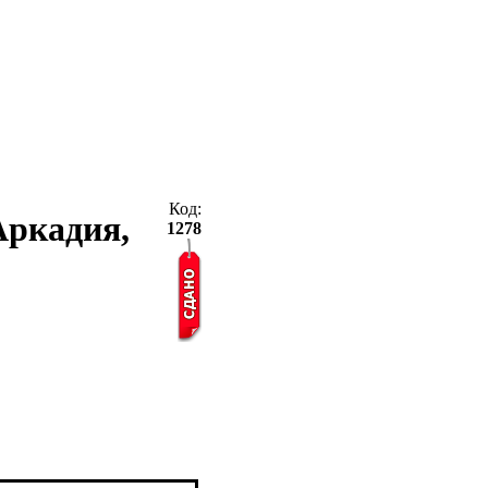
Код:
 Аркадия,
1278