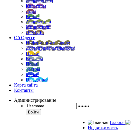
Апартаменты
Квартиры
Дома
Виллы
Апарт-отели
Мини-отели
ОФИСЫ
Об Одессе
Информация о городе
Достопримечательности
Пляжи
Вокзалы
Парки
Театры
Музеи
Праздники
Карта сайта
Контакты
Администрирование
Войти
Главная
Недвижимость