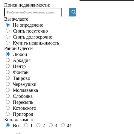
Поиск недвижимости:
Вы желаете
Не определено
Снять посуточно
Снять долгосрочно
Купить недвижимость
Район Одессы
Любой
Аркадия
Центр
Фонтан
Таирово
Черемушки
Молдаванка
Слободка
Пересыпь
Котовского
Пригород
Кол-во комнат
↑
Все
1
2
3
4