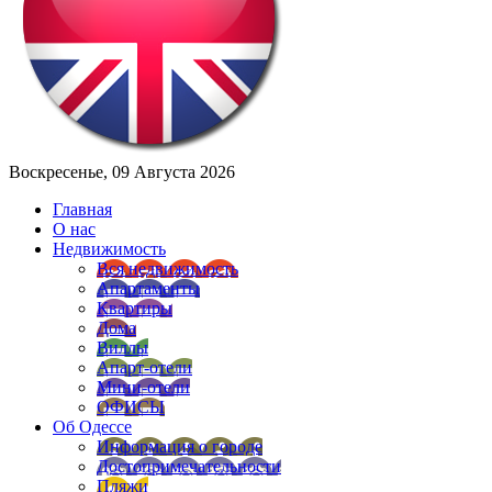
Воскресенье, 09 Августа 2026
Главная
О нас
Недвижимость
Вся недвижимость
Апартаменты
Квартиры
Дома
Виллы
Апарт-отели
Мини-отели
ОФИСЫ
Об Одессе
Информация о городе
Достопримечательности
Пляжи