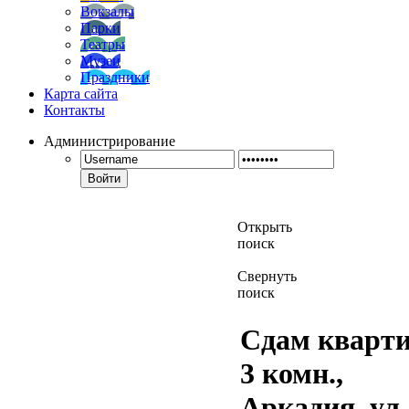
Вокзалы
Парки
Театры
Музеи
Праздники
Карта сайта
Контакты
Администрирование
Войти
Открыть
поиск
Свернуть
поиск
Сдам кварти
3 комн.,
Аркадия, ул.