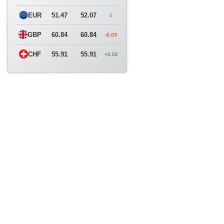
EUR
51.47
52.07
0
GBP
60.84
60.84
-0.03
CHF
55.91
55.91
+0.02