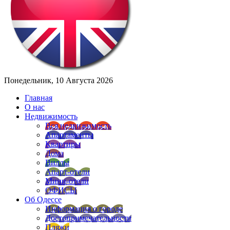
Понедельник, 10 Августа 2026
Главная
О нас
Недвижимость
Вся недвижимость
Апартаменты
Квартиры
Дома
Виллы
Апарт-отели
Мини-отели
ОФИСЫ
Об Одессе
Информация о городе
Достопримечательности
Пляжи