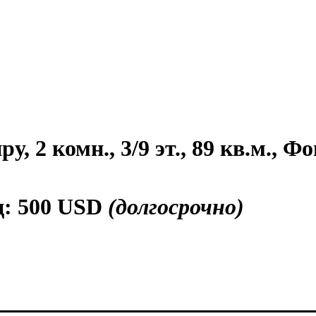
, 2 комн., 3/9 эт., 89 кв.м., Фо
ц:
500 USD
(долгосрочно)