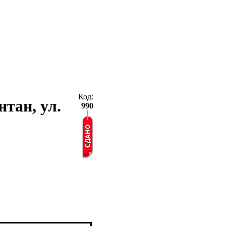
Код:
нтан, ул.
990