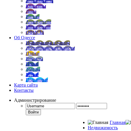
Апартаменты
Квартиры
Дома
Виллы
Апарт-отели
Мини-отели
ОФИСЫ
Об Одессе
Информация о городе
Достопримечательности
Пляжи
Вокзалы
Парки
Театры
Музеи
Праздники
Карта сайта
Контакты
Администрирование
Войти
Главная
Недвижимость