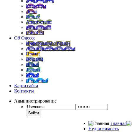
Апартаменты
Квартиры
Дома
Виллы
Апарт-отели
Мини-отели
ОФИСЫ
Об Одессе
Информация о городе
Достопримечательности
Пляжи
Вокзалы
Парки
Театры
Музеи
Праздники
Карта сайта
Контакты
Администрирование
Войти
Главная
Недвижимость