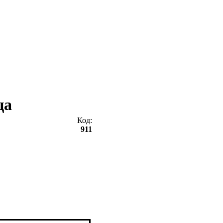
ца
Код:
911