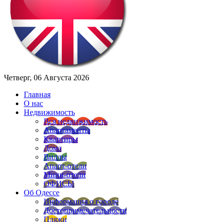
Четверг, 06 Августа 2026
Главная
О нас
Недвижимость
Вся недвижимость
Апартаменты
Квартиры
Дома
Виллы
Апарт-отели
Мини-отели
ОФИСЫ
Об Одессе
Информация о городе
Достопримечательности
Пляжи