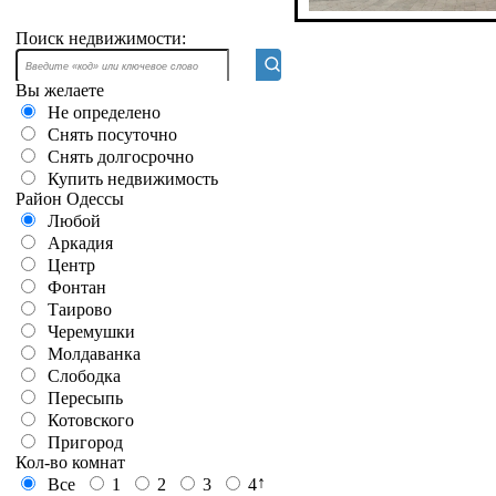
Поиск недвижимости:
Вы желаете
Не определено
Снять посуточно
Снять долгосрочно
Купить недвижимость
Район Одессы
Любой
Аркадия
Центр
Фонтан
Таирово
Черемушки
Молдаванка
Слободка
Пересыпь
Котовского
Пригород
Кол-во комнат
↑
Все
1
2
3
4