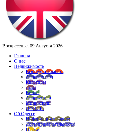
Воскресенье, 09 Августа 2026
Главная
О нас
Недвижимость
Вся недвижимость
Апартаменты
Квартиры
Дома
Виллы
Апарт-отели
Мини-отели
ОФИСЫ
Об Одессе
Информация о городе
Достопримечательности
Пляжи