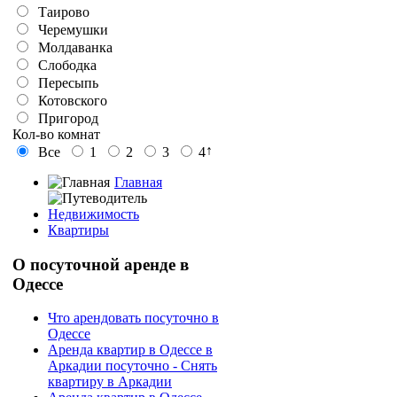
Таирово
Черемушки
Молдаванка
Слободка
Пересыпь
Котовского
Пригород
Кол-во комнат
↑
Все
1
2
3
4
Главная
Недвижимость
Квартиры
О
посуточной аренде в
Одессе
Что арендовать посуточно в
Одессе
Аренда квартир в Одессе в
Аркадии посуточно - Снять
квартиру в Аркадии