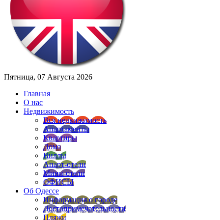
Пятница, 07 Августа 2026
Главная
О нас
Недвижимость
Вся недвижимость
Апартаменты
Квартиры
Дома
Виллы
Апарт-отели
Мини-отели
ОФИСЫ
Об Одессе
Информация о городе
Достопримечательности
Пляжи