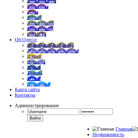
Апартаменты
Квартиры
Дома
Виллы
Апарт-отели
Мини-отели
ОФИСЫ
Об Одессе
Информация о городе
Достопримечательности
Пляжи
Вокзалы
Парки
Театры
Музеи
Праздники
Карта сайта
Контакты
Администрирование
Войти
Главная
Недвижимость