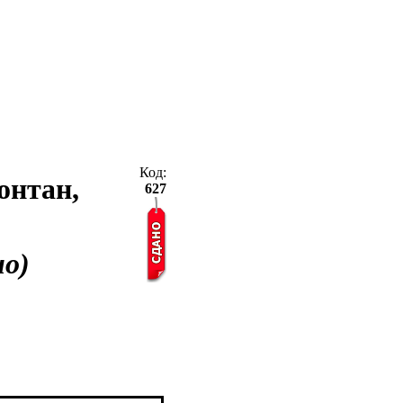
Код:
Фонтан,
627
но)