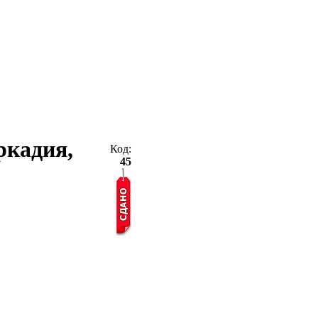
Аркадия,
Код:
45