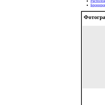
Располо
Брониро
Фотогра