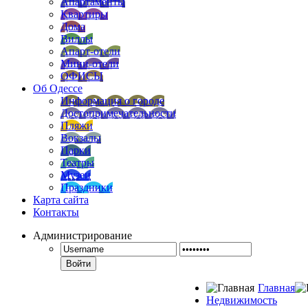
Апартаменты
Квартиры
Дома
Виллы
Апарт-отели
Мини-отели
ОФИСЫ
Об Одессе
Информация о городе
Достопримечательности
Пляжи
Вокзалы
Парки
Театры
Музеи
Праздники
Карта сайта
Контакты
Администрирование
Войти
Главная
Недвижимость