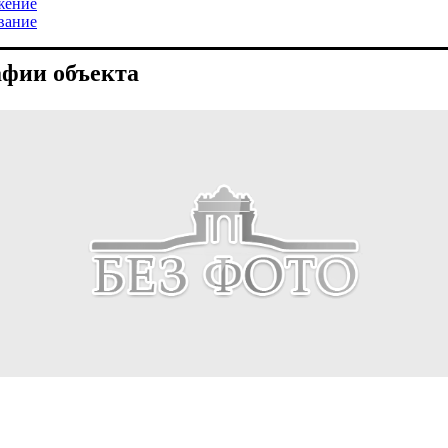
жение
вание
фии объекта