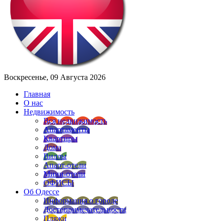
Воскресенье, 09 Августа 2026
Главная
О нас
Недвижимость
Вся недвижимость
Апартаменты
Квартиры
Дома
Виллы
Апарт-отели
Мини-отели
ОФИСЫ
Об Одессе
Информация о городе
Достопримечательности
Пляжи