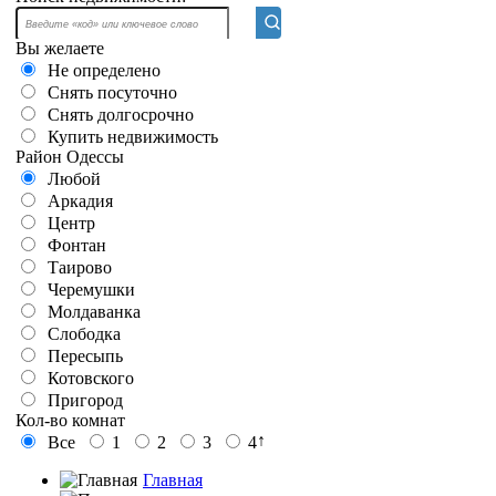
Вы желаете
Не определено
Снять посуточно
Снять долгосрочно
Купить недвижимость
Район Одессы
Любой
Аркадия
Центр
Фонтан
Таирово
Черемушки
Молдаванка
Слободка
Пересыпь
Котовского
Пригород
Кол-во комнат
↑
Все
1
2
3
4
Главная