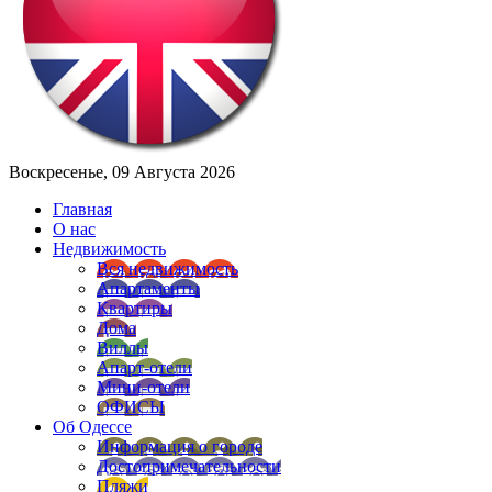
Воскресенье, 09 Августа 2026
Главная
О нас
Недвижимость
Вся недвижимость
Апартаменты
Квартиры
Дома
Виллы
Апарт-отели
Мини-отели
ОФИСЫ
Об Одессе
Информация о городе
Достопримечательности
Пляжи