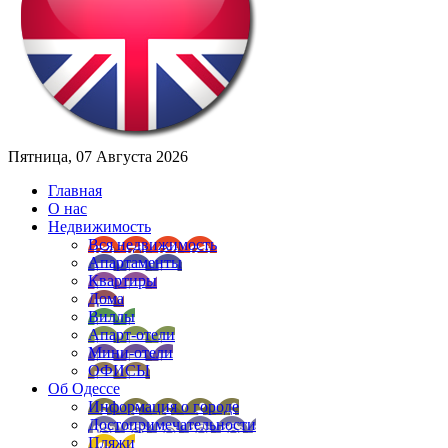
Пятница, 07 Августа 2026
Главная
О нас
Недвижимость
Вся недвижимость
Апартаменты
Квартиры
Дома
Виллы
Апарт-отели
Мини-отели
ОФИСЫ
Об Одессе
Информация о городе
Достопримечательности
Пляжи