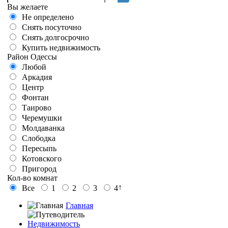
Вы желаете
Не определено
Снять посуточно
Снять долгосрочно
Купить недвижимость
Район Одессы
Любой
Аркадия
Центр
Фонтан
Таирово
Черемушки
Молдаванка
Слободка
Пересыпь
Котовского
Пригород
Кол-во комнат
↑
Все
1
2
3
4
Главная
Недвижимость