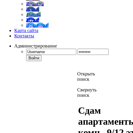
Вокзалы
Парки
Театры
Музеи
Праздники
Карта сайта
Контакты
Администрирование
Войти
Открыть
поиск
Свернуть
поиск
Сдам
апартаменты
комн., 9/12 эт