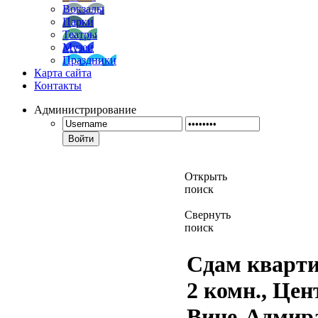
Вокзалы
Парки
Театры
Музеи
Праздники
Карта сайта
Контакты
Администрирование
Войти
Открыть
поиск
Свернуть
поиск
Сдам кварти
2 комн., Цен
Вице-Адмир