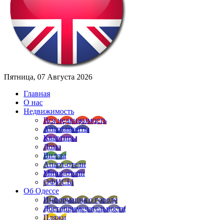
Пятница, 07 Августа 2026
Главная
О нас
Недвижимость
Вся недвижимость
Апартаменты
Квартиры
Дома
Виллы
Апарт-отели
Мини-отели
ОФИСЫ
Об Одессе
Информация о городе
Достопримечательности
Пляжи