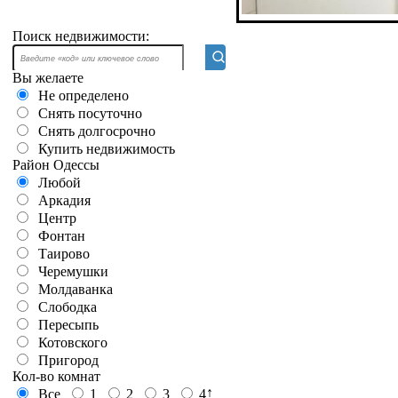
Поиск недвижимости:
Вы желаете
Не определено
Снять посуточно
Снять долгосрочно
Купить недвижимость
Район Одессы
Любой
Аркадия
Центр
Фонтан
Таирово
Черемушки
Молдаванка
Слободка
Пересыпь
Котовского
Пригород
Кол-во комнат
↑
Все
1
2
3
4