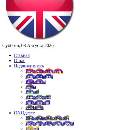
Суббота, 08 Августа 2026
Главная
О нас
Недвижимость
Вся недвижимость
Апартаменты
Квартиры
Дома
Виллы
Апарт-отели
Мини-отели
ОФИСЫ
Об Одессе
Информация о городе
Достопримечательности
Пляжи