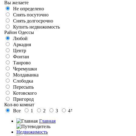
Вы желаете
Не определено
Снять посуточно
Снять долгосрочно
Купить недвижимость
Район Одессы
Любой
Аркадия
Центр
Фонтан
Таирово
Черемушки
Молдаванка
Слободка
Пересыпь
Котовского
Пригород
Кол-во комнат
↑
Все
1
2
3
4
Главная
Недвижимость