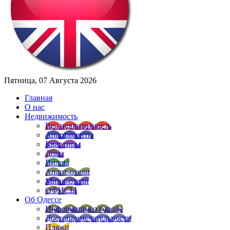
Пятница, 07 Августа 2026
Главная
О нас
Недвижимость
Вся недвижимость
Апартаменты
Квартиры
Дома
Виллы
Апарт-отели
Мини-отели
ОФИСЫ
Об Одессе
Информация о городе
Достопримечательности
Пляжи