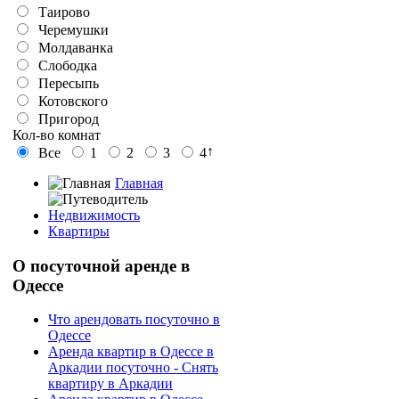
Таирово
Черемушки
Молдаванка
Слободка
Пересыпь
Котовского
Пригород
Кол-во комнат
↑
Все
1
2
3
4
Главная
Недвижимость
Квартиры
О
посуточной аренде в
Одессе
Что арендовать посуточно в
Одессе
Аренда квартир в Одессе в
Аркадии посуточно - Снять
квартиру в Аркадии