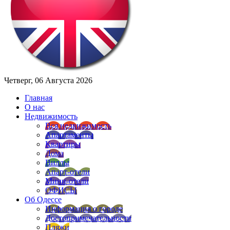
Четверг, 06 Августа 2026
Главная
О нас
Недвижимость
Вся недвижимость
Апартаменты
Квартиры
Дома
Виллы
Апарт-отели
Мини-отели
ОФИСЫ
Об Одессе
Информация о городе
Достопримечательности
Пляжи