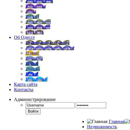
Апартаменты
Квартиры
Дома
Виллы
Апарт-отели
Мини-отели
ОФИСЫ
Об Одессе
Информация о городе
Достопримечательности
Пляжи
Вокзалы
Парки
Театры
Музеи
Праздники
Карта сайта
Контакты
Администрирование
Войти
Главная
Недвижимость