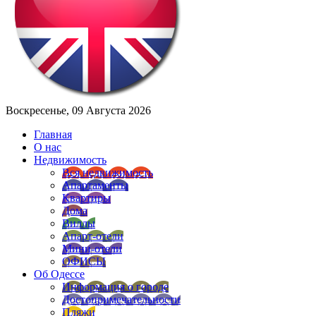
Воскресенье, 09 Августа 2026
Главная
О нас
Недвижимость
Вся недвижимость
Апартаменты
Квартиры
Дома
Виллы
Апарт-отели
Мини-отели
ОФИСЫ
Об Одессе
Информация о городе
Достопримечательности
Пляжи