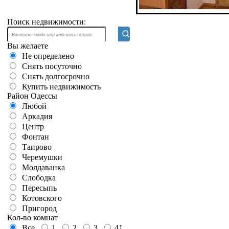
Поиск недвижимости:
Вы желаете
Не определено
Снять посуточно
Снять долгосрочно
Купить недвижимость
Район Одессы
Любой
Аркадия
Центр
Фонтан
Таирово
Черемушки
Молдаванка
Слободка
Пересыпь
Котовского
Пригород
Кол-во комнат
↑
Все
1
2
3
4