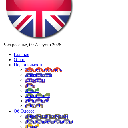
Воскресенье, 09 Августа 2026
Главная
О нас
Недвижимость
Вся недвижимость
Апартаменты
Квартиры
Дома
Виллы
Апарт-отели
Мини-отели
ОФИСЫ
Об Одессе
Информация о городе
Достопримечательности
Пляжи