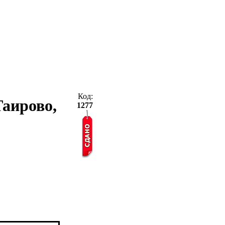
Код:
 Таирово,
1277