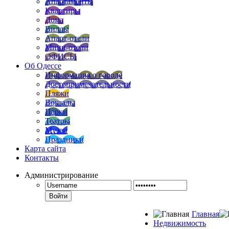
Апартаменты
Квартиры
Дома
Виллы
Апарт-отели
Мини-отели
ОФИСЫ
Об Одессе
Информация о городе
Достопримечательности
Пляжи
Вокзалы
Парки
Театры
Музеи
Праздники
Карта сайта
Контакты
Администрирование
Войти
Главная
Недвижимость