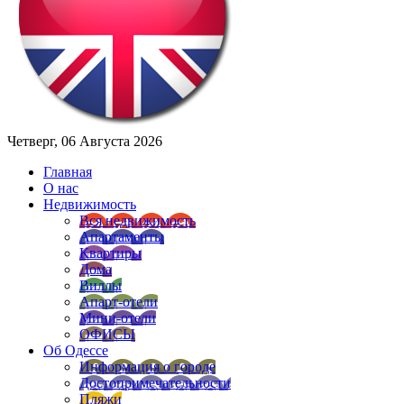
Четверг, 06 Августа 2026
Главная
О нас
Недвижимость
Вся недвижимость
Апартаменты
Квартиры
Дома
Виллы
Апарт-отели
Мини-отели
ОФИСЫ
Об Одессе
Информация о городе
Достопримечательности
Пляжи