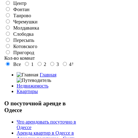
Центр
Фонтан
Таирово
Черемушки
Молдаванка
Слободка
Пересыпь
Котовского
Пригород
Кол-во комнат
↑
Все
1
2
3
4
Главная
Недвижимость
Квартиры
О
посуточной аренде в
Одессе
Что арендовать посуточно в
Одессе
Аренда квартир в Одессе в