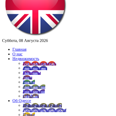
Суббота, 08 Августа 2026
Главная
О нас
Недвижимость
Вся недвижимость
Апартаменты
Квартиры
Дома
Виллы
Апарт-отели
Мини-отели
ОФИСЫ
Об Одессе
Информация о городе
Достопримечательности
Пляжи