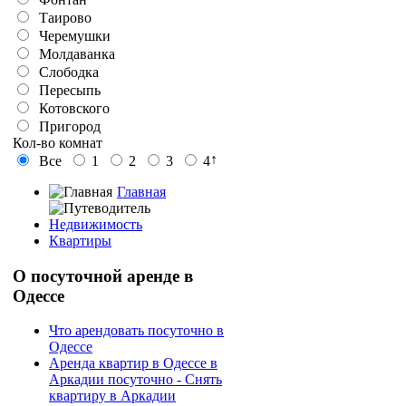
Таирово
Черемушки
Молдаванка
Слободка
Пересыпь
Котовского
Пригород
Кол-во комнат
↑
Все
1
2
3
4
Главная
Недвижимость
Квартиры
О
посуточной аренде в
Одессе
Что арендовать посуточно в
Одессе
Аренда квартир в Одессе в
Аркадии посуточно - Снять
квартиру в Аркадии