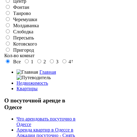
Центр
Фонтан
Таирово
Черемушки
Молдаванка
Слободка
Пересыпь
Котовского
Пригород
Кол-во комнат
↑
Все
1
2
3
4
Главная
Недвижимость
Квартиры
О
посуточной аренде в
Одессе
Что арендовать посуточно в
Одессе
Аренда квартир в Одессе в
Аркадии посуточно - Снять