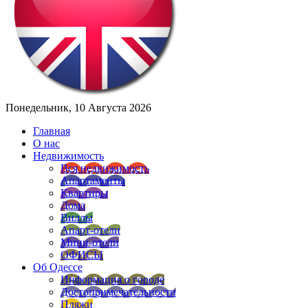
Понедельник, 10 Августа 2026
Главная
О нас
Недвижимость
Вся недвижимость
Апартаменты
Квартиры
Дома
Виллы
Апарт-отели
Мини-отели
ОФИСЫ
Об Одессе
Информация о городе
Достопримечательности
Пляжи