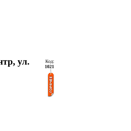
нтр, ул.
Код:
1021