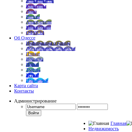
Апартаменты
Квартиры
Дома
Виллы
Апарт-отели
Мини-отели
ОФИСЫ
Об Одессе
Информация о городе
Достопримечательности
Пляжи
Вокзалы
Парки
Театры
Музеи
Праздники
Карта сайта
Контакты
Администрирование
Войти
Главная
Недвижимость